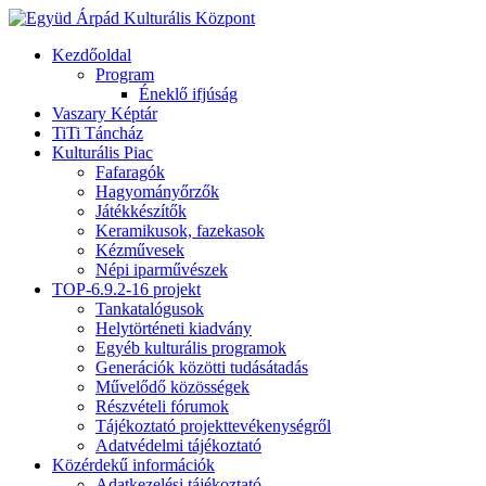
Kezdőoldal
Program
Éneklő ifjúság
Vaszary Képtár
TiTi Táncház
Kulturális Piac
Fafaragók
Hagyományőrzők
Játékkészítők
Keramikusok, fazekasok
Kézművesek
Népi iparművészek
TOP-6.9.2-16 projekt
Tankatalógusok
Helytörténeti kiadvány
Egyéb kulturális programok
Generációk közötti tudásátadás
Művelődő közösségek
Részvételi fórumok
Tájékoztató projekttevékenységről
Adatvédelmi tájékoztató
Közérdekű információk
Adatkezelési tájékoztató