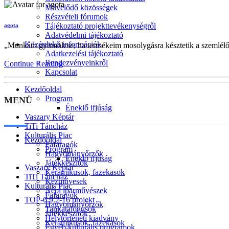
Művelődő közösségek
Részvételi fórumok
Tájékoztató projekttevékenységről
agota
Adatvédelmi tájékoztató
Közérdekű információk
„Munkám gyümölcse, ha termékeim mosolygásra késztetik a szemlélői
Adatkezelési tájékoztató
Rendezvényeinkről
Continue Reading
Kapcsolat
Kezdőoldal
Program
MENÜ
Éneklő ifjúság
Vaszary Képtár
TiTi Táncház
Kulturális Piac
Kezdőoldal
Fafaragók
Program
Hagyományőrzők
Éneklő ifjúság
Játékkészítők
Vaszary Képtár
Keramikusok, fazekasok
TiTi Táncház
Kézművesek
Kulturális Piac
Népi iparművészek
Fafaragók
TOP-6.9.2-16 projekt
Hagyományőrzők
Tankatalógusok
Játékkészítők
Helytörténeti kiadvány
Keramikusok, fazekasok
Egyéb kulturális programok