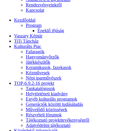
Rendezvényeinkről
Kapcsolat
Kezdőoldal
Program
Éneklő ifjúság
Vaszary Képtár
TiTi Táncház
Kulturális Piac
Fafaragók
Hagyományőrzők
Játékkészítők
Keramikusok, fazekasok
Kézművesek
Népi iparművészek
TOP-6.9.2-16 projekt
Tankatalógusok
Helytörténeti kiadvány
Egyéb kulturális programok
Generációk közötti tudásátadás
Művelődő közösségek
Részvételi fórumok
Tájékoztató projekttevékenységről
Adatvédelmi tájékoztató
Közérdekű információk